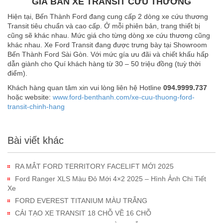
GIÁ BÁN XE TRANSIT CỨU THƯƠNG
Hiện tại, Bến Thành Ford đang cung cấp 2 dòng xe cứu thương
Transit tiêu chuẩn và cao cấp. Ở mỗi phiên bản, trang thiết bị
cũng sẽ khác nhau. Mức giá cho từng dòng xe cứu thương cũng
khác nhau. Xe Ford Transit đang được trưng bày tại Showroom
Bến Thành Ford Sài Gòn. Với mức gía ưu đãi và chiết khấu hấp
dẫn giành cho Quí khách hàng từ 30 – 50 triệu đồng (tuỳ thời
điểm).
Khách hàng quan tâm xin vui lòng liên hệ Hotline
094.9999.737
hoặc website:
www.ford-benthanh.com/xe-cuu-thuong-ford-
transit-chinh-hang
Bài viết khác
RA MẮT FORD TERRITORY FACELIFT MỚI 2025
Ford Ranger XLS Màu Đỏ Mới 4×2 2025 – Hình Ảnh Chi Tiết
Xe
FORD EVEREST TITANIUM MÀU TRẮNG
CẢI TẠO XE TRANSIT 18 CHỖ VỀ 16 CHỖ