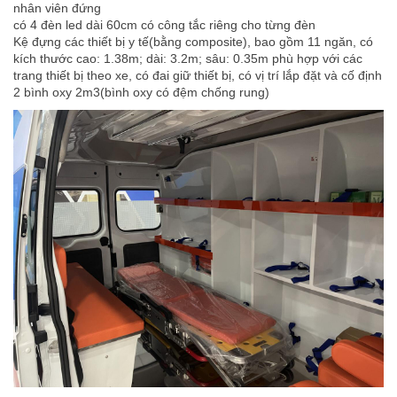
nhân viên đứng
có 4 đèn led dài 60cm có công tắc riêng cho từng đèn
Kệ đựng các thiết bị y tế(bằng composite), bao gồm 11 ngăn, có
kích thước cao: 1.38m; dài: 3.2m; sâu: 0.35m phù hợp với các
trang thiết bị theo xe, có đai giữ thiết bị, có vị trí lắp đặt và cố định
2 bình oxy 2m3(bình oxy có đệm chống rung)