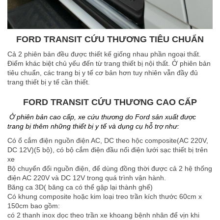
FORD TRANSIT CỨU THƯƠNG TIÊU CHUẨN
Cả 2 phiên bản đều được thiết kế giống nhau phần ngoại thất.
Điểm khác biệt chủ yếu đến từ trang thiết bị nội thất. Ở phiên bản
tiêu chuẩn, các trang bị y tế cơ bản hơn tuy nhiên vẫn đầy đủ
trang thiết bị y tế cần thiết.
FORD TRANSIT CỨU THƯƠNG CAO CẤP
Ở phiên bản cao cấp, xe cứu thương do Ford sản xuất được
trang bị thêm những thiết bị y tế và dụng cụ hỗ trợ như:
Có ổ cắm điện nguồn điện AC, DC theo hộc composite(AC 220V,
DC 12V)(5 bộ), có bộ cắm điện đầu nối điện lưới sạc thiết bị trên
xe
Bộ chuyển đổi nguồn điện, để dùng đồng thời được cả 2 hệ thống
điện AC 220V và DC 12V trong quá trình vận hành.
Băng ca 3D( băng ca có thể gập lại thành ghế)
Có khung composite hoặc kim loại treo trần kích thước 60cm x
150cm bao gồm:
có 2 thanh inox dọc theo trần xe khoang bệnh nhân để vịn khi