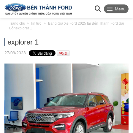
Menu
Trang chủ
Tin tức
Bảng Giá Xe Ford 2025 tại Bến Thành Ford Sài
Gòn
explorer 1
explorer 1
27
/09
/2023