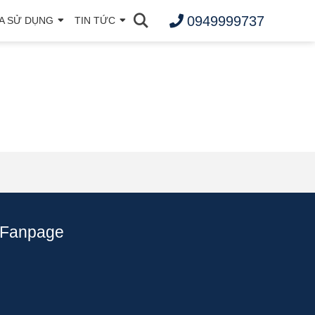
0949999737
A SỬ DỤNG
TIN TỨC
Fanpage