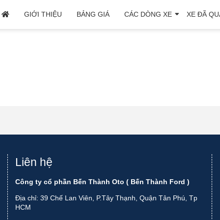
GIỚI THIỆU
BẢNG GIÁ
CÁC DÒNG XE
XE ĐÃ QU
Liên hệ
Công ty cổ phần Bến Thành Oto ( Bến Thành Ford )
Địa chỉ: 39 Chế Lan Viên, P.Tây Thạnh, Quận Tân Phú, Tp
HCM