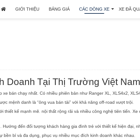
GIỚI THIỆU
BẢNG GIÁ
CÁC DÒNG XE
XE ĐÃ QU
h Doanh Tại Thị Trường Việt Na
op xe bán chạy nhất. Có nhiều phiên bản như Ranger XL, XLS4x2, XLS4x
ược mệnh danh là “ông vua bán tải” với khả năng off-road vượt trội.
thiết kế mạnh mẽ. nội thất rộng rãi và nhiều công nghệ tiên tiến. Xe 
Hướng đến đối tượng khách hàng gia đình trẻ với thiết kế hiện đại, nhi
sự bền bỉ và đa dụng, phục vụ nhiều mục đích kinh doanh khác nhau.