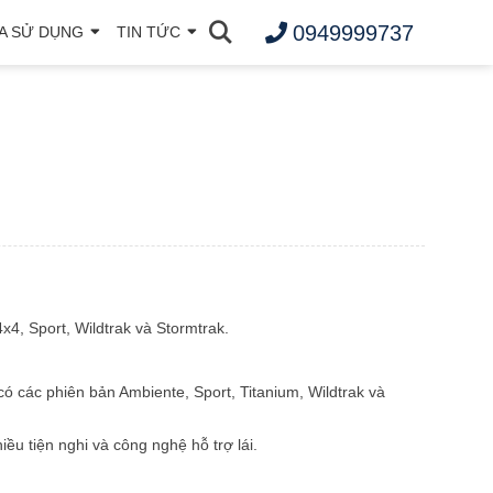
0949999737
A SỬ DỤNG
TIN TỨC
m
4, Sport, Wildtrak và Stormtrak.
có các phiên bản Ambiente, Sport, Titanium, Wildtrak và
ều tiện nghi và công nghệ hỗ trợ lái.