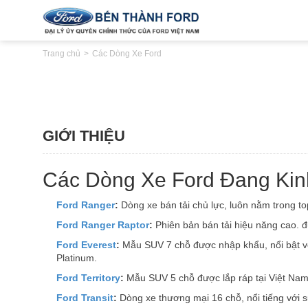
Trang chủ
Các Dòng Xe Ford
GIỚI THIỆU
Các Dòng Xe Ford Đang Kin
Ford Ranger
:
Dòng xe bán tải chủ lực, luôn nằm trong t
Ford Ranger Raptor
:
Phiên bản bán tải hiệu năng cao. đ
Ford Everest
:
Mẫu SUV 7 chỗ được nhập khẩu, nổi bật với 
Platinum.
Ford Territory
:
Mẫu SUV 5 chỗ được lắp ráp tại Việt Nam. 
Ford Transit
:
Dòng xe thương mại 16 chỗ, nổi tiếng với 