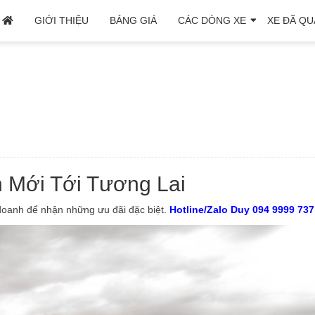
GIỚI THIỆU
BẢNG GIÁ
CÁC DÒNG XE
XE ĐÃ QU
n Mới Tới Tương Lai
h doanh để nhận những ưu đãi đặc biệt.
Hotline/Zalo Duy 094 9999 737