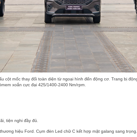
dấu cột mốc thay đổi toàn diện từ ngoại hình đến động cơ. Trang bị 
 mômem xoắn cực đại 425/1400-2400 Nm/rpm.
i, tiện nghi đầy đủ.
 từ thương hiệu Ford. Cụm đèn Led chữ C kết hợp mặt galang sang trọn