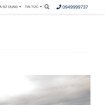
0949999737
A SỬ DỤNG
TIN TỨC