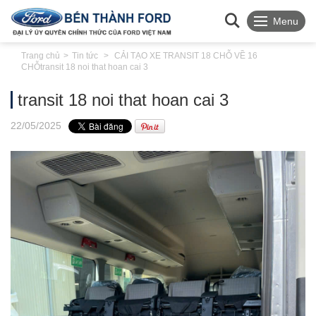
Menu
Trang chủ
Tin tức
CẢI TẠO XE TRANSIT 18 CHỖ VỀ 16
CHỖ
transit 18 noi that hoan cai 3
transit 18 noi that hoan cai 3
22
/05
/2025