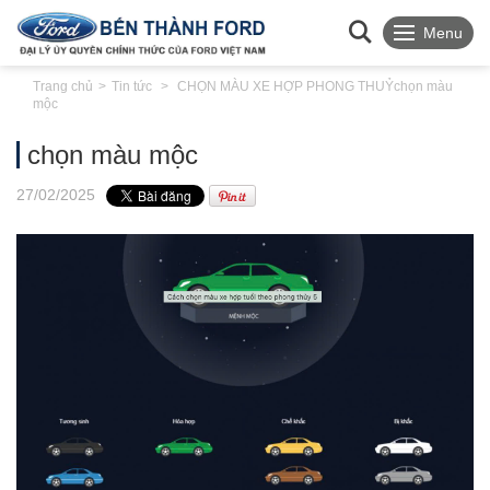
Menu
Trang chủ
Tin tức
CHỌN MÀU XE HỢP PHONG THUỶ
chọn màu
mộc
chọn màu mộc
27
/02
/2025