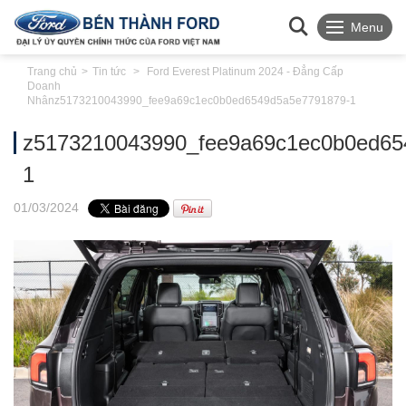
Menu
Trang chủ
Tin tức
Ford Everest Platinum 2024 - Đẳng Cấp
Doanh
Nhân
z5173210043990_fee9a69c1ec0b0ed6549d5a5e7791879-1
z5173210043990_fee9a69c1ec0b0ed65
1
01
/03
/2024