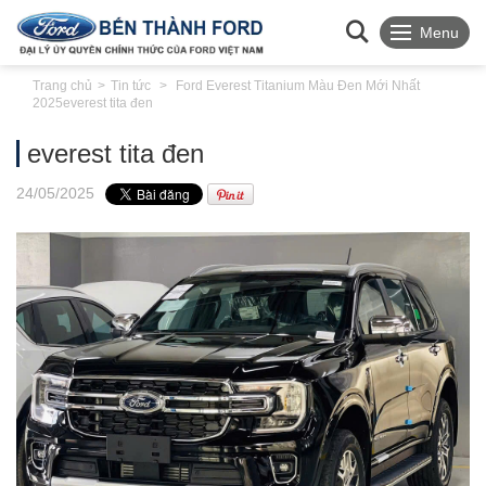
Menu
Trang chủ
Tin tức
Ford Everest Titanium Màu Đen Mới Nhất
2025
everest tita đen
everest tita đen
24
/05
/2025