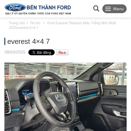
Menu
Trang chủ
Tin tức
Ford Everest Titanium Màu Trắng Mới Nhất
2025
everest 4×4 7
everest 4×4 7
28
/03
/2025