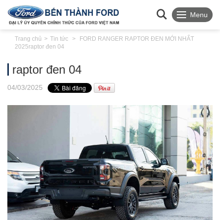
Menu
Trang chủ
Tin tức
FORD RANGER RAPTOR ĐEN MỚI NHẤT
2025
raptor đen 04
raptor đen 04
04
/03
/2025