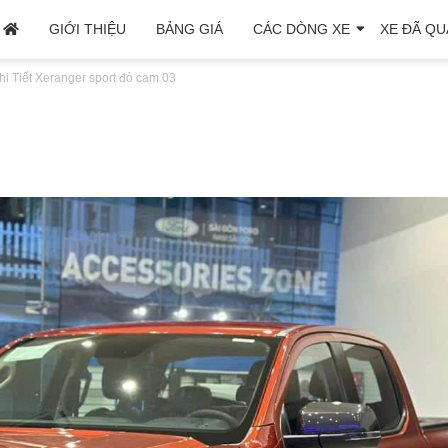
GIỚI THIỆU
BẢNG GIÁ
CÁC DÒNG XE
XE ĐÃ QU
i Tiết Xe
ranger sport đỏ cam 03