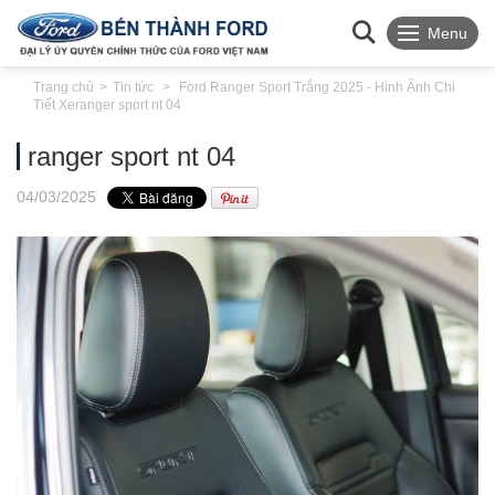
Menu
Trang chủ
Tin tức
Ford Ranger Sport Trắng 2025 - Hình Ảnh Chi
Tiết Xe
ranger sport nt 04
ranger sport nt 04
04
/03
/2025