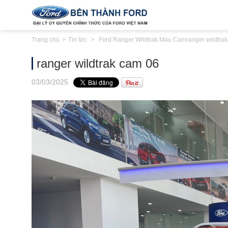
Trang chủ
Tin tức
Ford Ranger Wildtrak Màu Cam
ranger wildtra
ranger wildtrak cam 06
03
/03
/2025