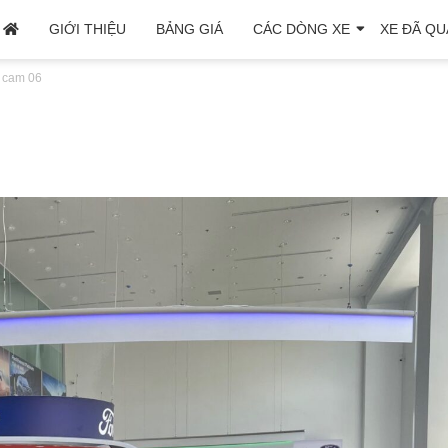
GIỚI THIỆU
BẢNG GIÁ
CÁC DÒNG XE
XE ĐÃ QU
k cam 06