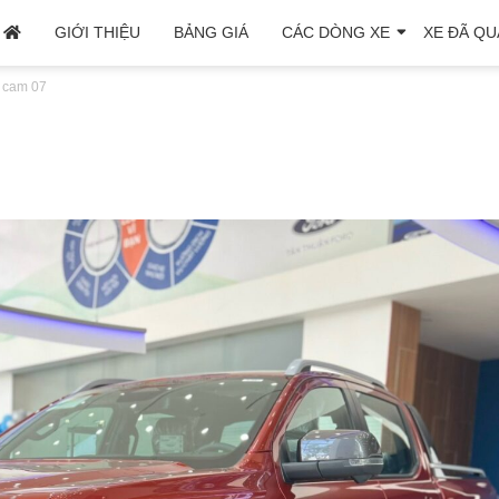
GIỚI THIỆU
BẢNG GIÁ
CÁC DÒNG XE
XE ĐÃ QU
k cam 07