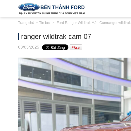
Trang chủ
Tin tức
Ford Ranger Wildtrak Màu Cam
ranger wildtra
ranger wildtrak cam 07
03
/03
/2025