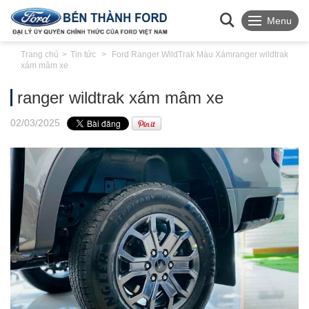
Menu
Trang chủ
Tin tức
Ford Ranger WildTrak Màu Xám
ranger wildtrak
xám mâm xe
ranger wildtrak xám mâm xe
02
/03
/2025