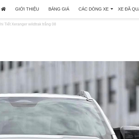
GIỚI THIỆU
BẢNG GIÁ
CÁC DÒNG XE
XE ĐÃ QU
hi Tiết Xe
ranger wildtrak trắng 08