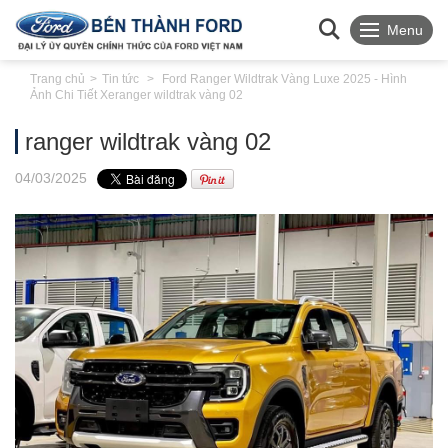
Menu
Trang chủ
Tin tức
Ford Ranger Wildtrak Vàng Luxe 2025 - Hình
Ảnh Chi Tiết Xe
ranger wildtrak vàng 02
ranger wildtrak vàng 02
04
/03
/2025