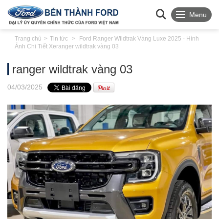
Menu
Trang chủ
Tin tức
Ford Ranger Wildtrak Vàng Luxe 2025 - Hình
Ảnh Chi Tiết Xe
ranger wildtrak vàng 03
ranger wildtrak vàng 03
04
/03
/2025