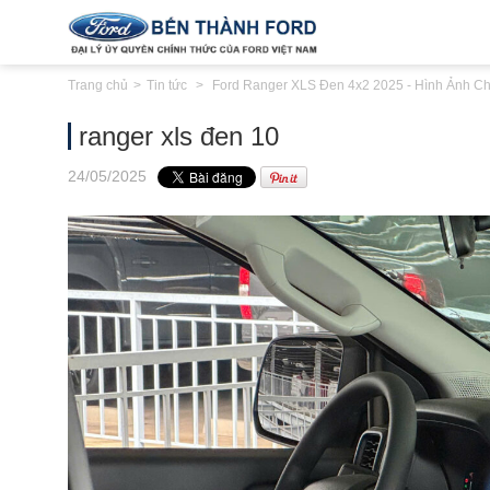
Trang chủ
Tin tức
Ford Ranger XLS Đen 4x2 2025 - Hình Ảnh Chi
ranger xls đen 10
24
/05
/2025