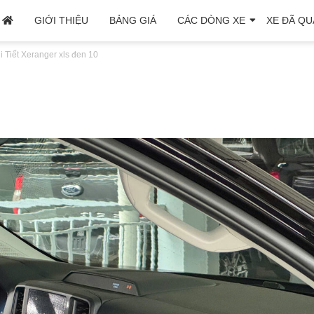
GIỚI THIỆU
BẢNG GIÁ
CÁC DÒNG XE
XE ĐÃ QU
 Tiết Xe
ranger xls đen 10