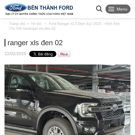
Menu
Trang chủ
Tin tức
Ford Ranger XLS Đen 4x2 2025 - Hình Ảnh
Chi Tiết Xe
ranger xls đen 02
ranger xls đen 02
22
/02
/2025