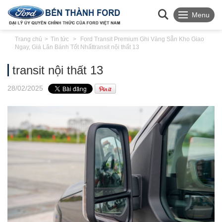
Menu
Trang chủ
Tin tức
Ford Transit Premium Ghi Vàng Sẵn Kho Giao
Ngay, Giá Lăn Bánh Tốt Nhất
transit nội thất 13
transit nội thất 13
28
/02
/2025