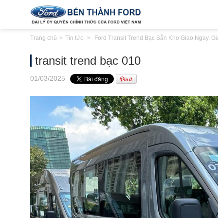
Trang chủ
Tin tức
Ford Transit Trend Bạc Sẵn Kho Giao Ngay, G
transit trend bạc 010
01
/03
/2025