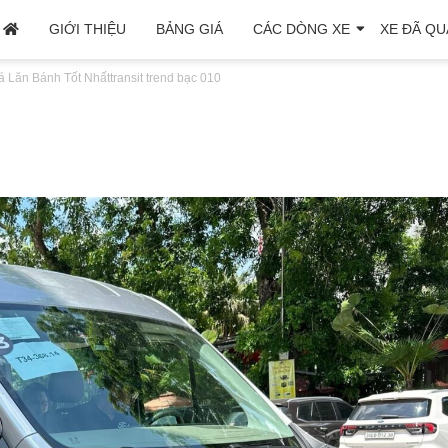
GIỚI THIỆU
BẢNG GIÁ
CÁC DÒNG XE
XE ĐÃ QU
iá Lăn Bánh Tốt Nhất
transit trend bạc 010