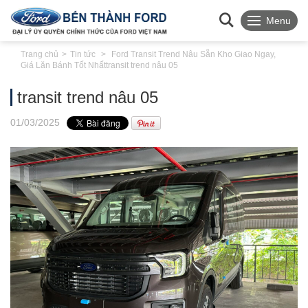
Menu
Trang chủ
Tin tức
Ford Transit Trend Nâu Sẵn Kho Giao Ngay,
Giá Lăn Bánh Tốt Nhất
transit trend nâu 05
transit trend nâu 05
01
/03
/2025