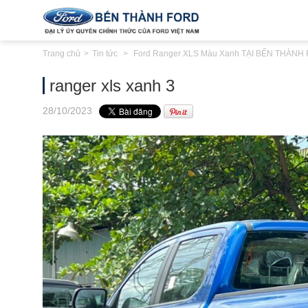
Trang chủ
Tin tức
Ford Ranger XLS Màu Xanh TẠI BẾN THÀNH
ranger xls xanh 3
28
/10
/2023