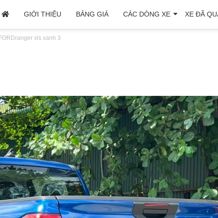
GIỚI THIỆU
BẢNG GIÁ
CÁC DÒNG XE
XE ĐÃ QU
 FORD
ranger xls xanh 3