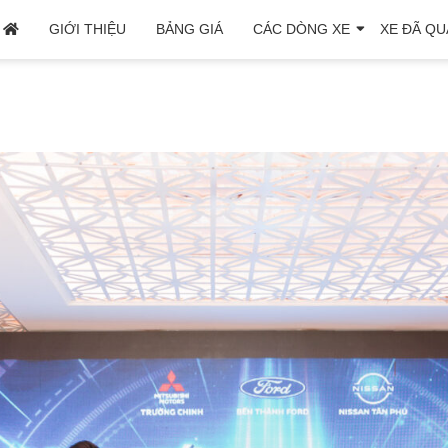
GIỚI THIỆU
BẢNG GIÁ
CÁC DÒNG XE
XE ĐÃ QU