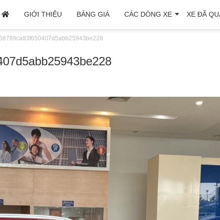
GIỚI THIỆU
BẢNG GIÁ
CÁC DÒNG XE
XE ĐÃ QU
58789ca83f650407d5abb25943be228
407d5abb25943be228