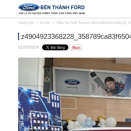
Trang chủ
Tin tức
Màu Xe Ford Territory Mới
z4904923368228_3
z4904923368228_358789ca83f650
01
/03
/2024