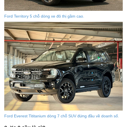
Ford Territory 5 chỗ dòng xe đô thị gầm cao.
Ford Everest Tititanium dòng 7 chỗ SUV đứng đầu về doanh số.