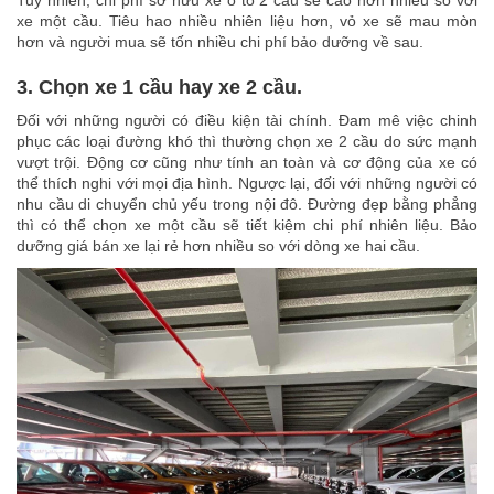
Tuy nhiên, chi phí sở hữu xe ô tô 2 cầu sẽ cao hơn nhiều so với
xe một cầu. Tiêu hao nhiều nhiên liệu hơn, vỏ xe sẽ mau mòn
hơn và người mua sẽ tốn nhiều chi phí bảo dưỡng về sau.
3. Chọn xe 1 cầu hay xe 2 cầu.
Đối với những người có điều kiện tài chính. Đam mê việc chinh
phục các loại đường khó thì thường chọn xe 2 cầu do sức mạnh
vượt trội. Động cơ cũng như tính an toàn và cơ động của xe có
thể thích nghi với mọi địa hình. Ngược lại, đối với những người có
nhu cầu di chuyển chủ yếu trong nội đô. Đường đẹp bằng phẳng
thì có thể chọn xe một cầu sẽ tiết kiệm chi phí nhiên liệu. Bảo
dưỡng giá bán xe lại rẻ hơn nhiều so với dòng xe hai cầu.