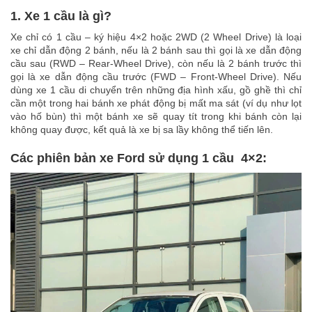
1. Xe 1 cầu là gì?
Xe chỉ có 1 cầu – ký hiệu 4×2 hoặc 2WD (2 Wheel Drive) là loại
xe chỉ dẫn động 2 bánh, nếu là 2 bánh sau thì gọi là xe dẫn động
cầu sau (RWD – Rear-Wheel Drive), còn nếu là 2 bánh trước thì
gọi là xe dẫn động cầu trước (FWD – Front-Wheel Drive). Nếu
dùng xe 1 cầu di chuyển trên những địa hình xấu, gồ ghề thì chỉ
cần một trong hai bánh xe phát động bị mất ma sát (ví dụ như lọt
vào hố bùn) thì một bánh xe sẽ quay tít trong khi bánh còn lại
không quay được, kết quả là xe bị sa lầy không thể tiến lên.
Các phiên bản xe Ford sử dụng 1 cầu 4×2: