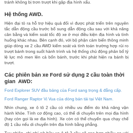
tránh không bị trơn trượt khi gặp địa hình xấu.
Hệ thống AWD.
Hiện đại tỏ ra hỗ trợ hiệu quả đối vì được phát triển trên nguyên
tắc dẫn động cầu trước bổ sung dẫn động cầu sau với khả năng
cân bằng và kiểm soát tốc độ xe ở mọi điều kiện địa hình và tình
huống khác nhau. Bên cạnh đó, với bộ phận cảm biến thông minh
giúp dòng xe 2 cầu AWD kiểm soát và tính toán trường hợp rủi ro
trượt bánh trong suốt hành trình và hệ thống chủ động phân bổ tỷ
lệ lực mô men lên cả bốn bánh, trước khi phát hiện ra bánh bị
trượt.
Các phiên bản xe Ford sử dụng 2 cầu toàn thời
gian AWD:
Ford Explorer SUV đầu bảng của Ford sang trọng & đẳng cấp.
Ford Ranger Raptor Vị Vua của dòng bán tải tại Việt Nam.
Nhìn chung, xe ô tô 2 cầu có nhiều ưu điểm do khả năng vận
hành khỏe. Tính cơ động cao, có thể di chuyển trên mọi địa hình
(hay còn gọi là xe địa hình). Xe còn có thể chuyển qua chạy chế
độ 1 cầu nếu di chuyển trên địa hình bằng phẳng.