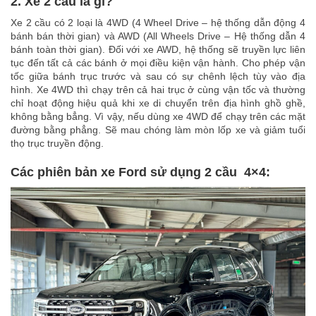
2. Xe 2 cầu là gì?
Xe 2 cầu có 2 loại là 4WD (4 Wheel Drive – hệ thống dẫn động 4
bánh bán thời gian) và AWD (All Wheels Drive – Hệ thống dẫn 4
bánh toàn thời gian). Đối với xe AWD, hệ thống sẽ truyền lực liên
tục đến tất cả các bánh ở mọi điều kiện vận hành. Cho phép vận
tốc giữa bánh trục trước và sau có sự chênh lệch tùy vào địa
hình. Xe 4WD thì chạy trên cả hai trục ở cùng vận tốc và thường
chỉ hoạt động hiệu quả khi xe di chuyển trên địa hình ghồ ghề,
không bằng bẳng. Vì vậy, nếu dùng xe 4WD để chạy trên các mặt
đường bằng phẳng. Sẽ mau chóng làm mòn lốp xe và giảm tuổi
thọ trục truyền động.
Các phiên bản xe Ford sử dụng 2 cầu 4×4: