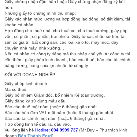
Giấy chứng nhận độc thân hoặc Giấy chứng nhận đăng ký kết
hôn.
Những giấy tờ chứng minh thu nhập:
Giấy xác nhận mức lương và hợp đồng lao động, sổ tiết kiệm, tài
khoản cá nhân.
Hợp đồng cho thuê nhà, cho thuê xe, cho thuê xưởng, giấy góp
vốn, cổ phần, cổ phiếu, trái phiếu. Giấy tờ xác nhận sở hữu tài
sản có giá trị: bất động sản, các loại xe ô tô, máy móc, dây
chuyền nhà máy, nhà xưởng…
Nếu cá nhân có công ty riêng mà thu nhập chủ yếu từ công ty thì
cần thêm: giấy phép kinh doanh, báo cáo thuế, báo cáo tài chính,
bảng lương, bảng chia lợi nhuận từ công ty.
ĐỐI VỚI DOANH NGHIỆP:
Giấy phép kinh doanh.
Mã số thuế.
Giấy bổ nhiệm Giám đốc, bổ nhiệm Kế toán trưởng.
Giấy đăng ký sử dụng mẫu dấu.
Báo cáo thuế một năm (hoặc 6 tháng) gần nhất.
Báo cáo hóa đơn VAT một năm (hoặc 6 tháng) gần nhất.
Báo cáo tài chính một năm (hoặc 6 tháng) gần nhất.
Hợp đồng kinh tế đầu ra, đầu vào.
Vui lòng liên hệ
Hotline:
094 9999 737
(Mr.Duy – Phụ trách kinh
doanh
Bến Thành Ford
).