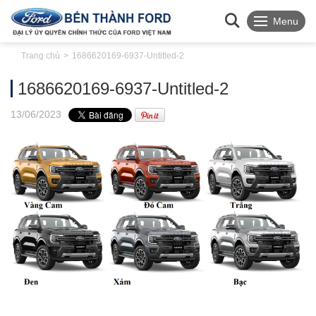
Menu
Trang chủ
1686620169-6937-Untitled-2
1686620169-6937-Untitled-2
13
/06
/2023