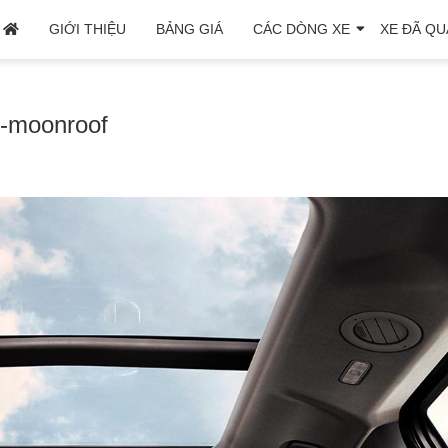
GIỚI THIỆU
BẢNG GIÁ
CÁC DÒNG XE
XE ĐÃ QU
d-moonroof