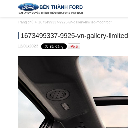
Trang chủ
1673499337-9925-vn-gallery-limited-moonroof
1673499337-9925-vn-gallery-limite
12
/01
/2023