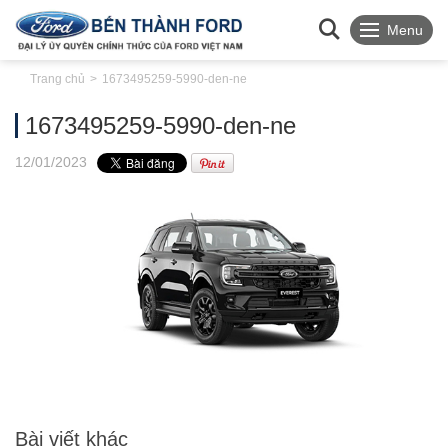
Menu
Trang chủ
1673495259-5990-den-ne
1673495259-5990-den-ne
12
/01
/2023
Bài viết khác