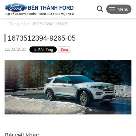
Menu
Trang chủ
1673512394-9265-05
1673512394-9265-05
12
/01
/2023
Bài viết khác