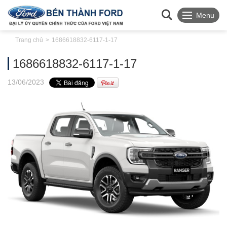
Menu
Trang chủ
1686618832-6117-1-17
1686618832-6117-1-17
13
/06
/2023