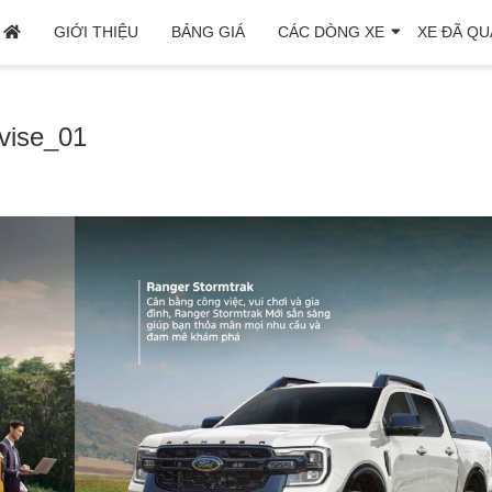
GIỚI THIỆU
BẢNG GIÁ
CÁC DÒNG XE
XE ĐÃ QU
vise_01