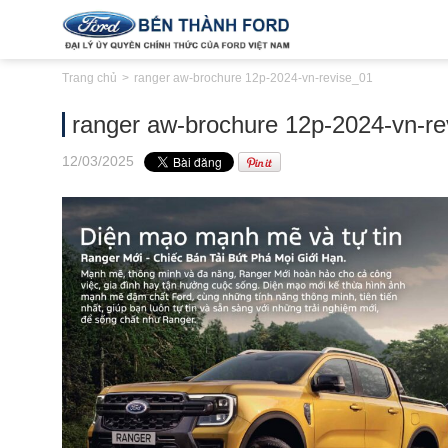
Trang chủ
ranger aw-brochure 12p-2024-vn-revise_01
ranger aw-brochure 12p-2024-vn-re
12
/03
/2025