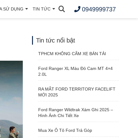
0949999737
A SỬ DỤNG
TIN TỨC
Tin tức nổi bật
TPHCM KHÔNG CẤM XE BÁN TẢI
Ford Ranger XL Màu Đỏ Cam MT 4×4
2.0L
RA MẮT FORD TERRITORY FACELIFT
MỚI 2025
Ford Ranger Wildtrak Xám Ghi 2025 –
Hình Ảnh Chi Tiết Xe
Mua Xe Ô Tô Ford Trả Góp