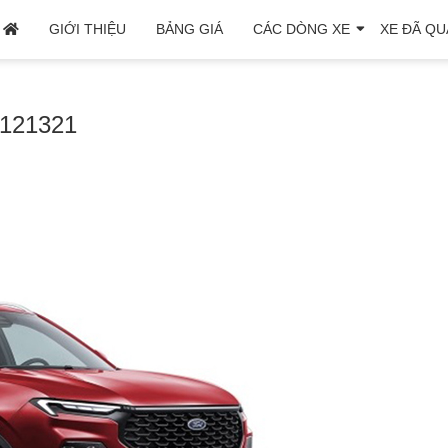
GIỚI THIỆU
BẢNG GIÁ
CÁC DÒNG XE
XE ĐÃ QU
0121321