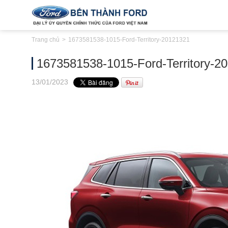
Trang chủ
1673581538-1015-Ford-Territory-20121321
1673581538-1015-Ford-Territory-2
13
/01
/2023