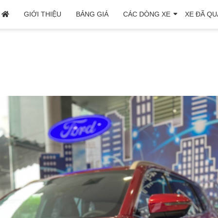
GIỚI THIỆU
BẢNG GIÁ
CÁC DÒNG XE
XE ĐÃ QU