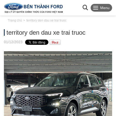
Menu
Trang chủ
territory den dau xe trai truoc
territory den dau xe trai truoc
01
/12
/2023