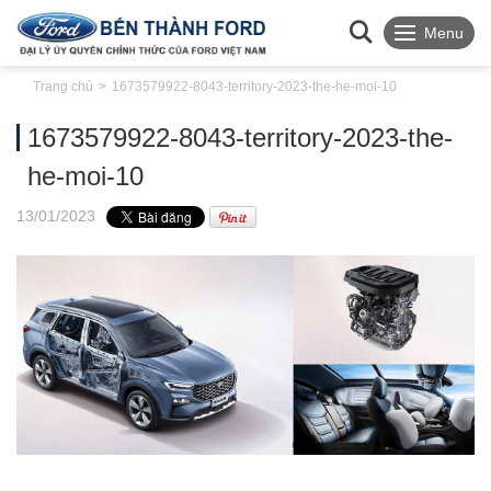
Menu
Trang chủ
1673579922-8043-territory-2023-the-he-moi-10
1673579922-8043-territory-2023-the-
he-moi-10
13
/01
/2023