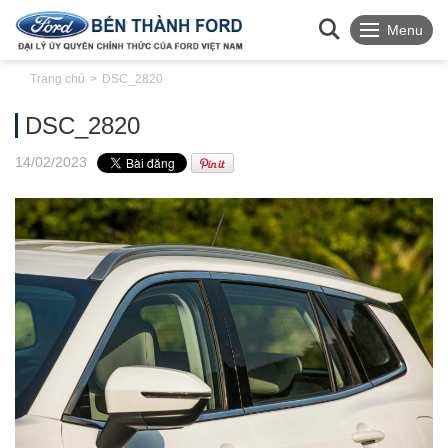
Menu
Trang chủ
DSC_2820
DSC_2820
14
/02
/2023