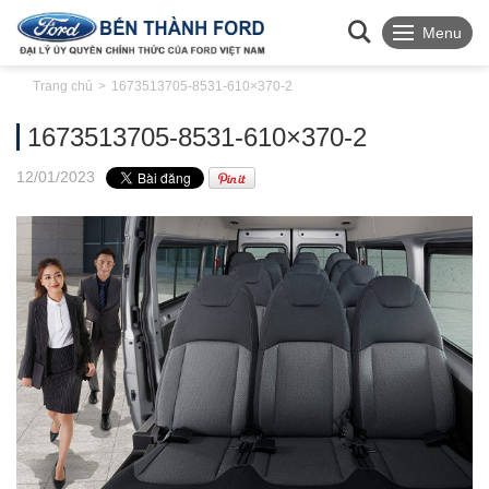
Menu
Trang chủ
1673513705-8531-610×370-2
1673513705-8531-610×370-2
12
/01
/2023