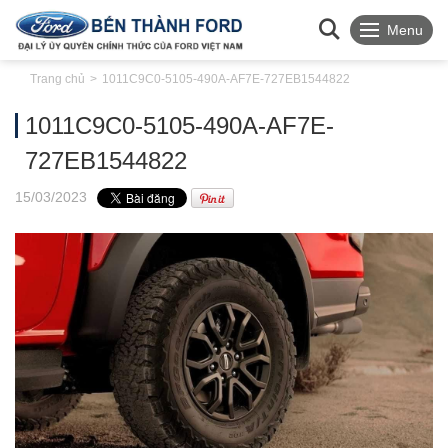
Menu
Trang chủ
1011C9C0-5105-490A-AF7E-727EB1544822
1011C9C0-5105-490A-AF7E-
727EB1544822
15
/03
/2023