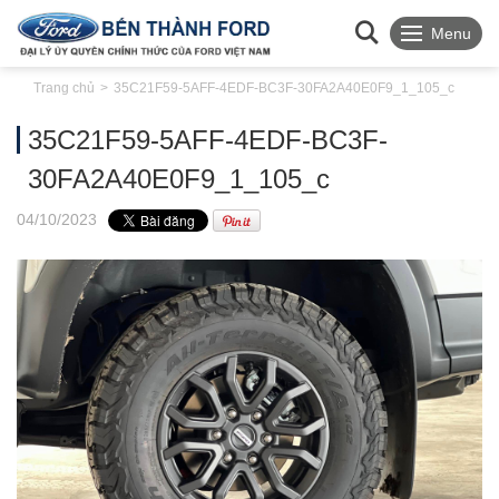
Menu
Trang chủ
35C21F59-5AFF-4EDF-BC3F-30FA2A40E0F9_1_105_c
35C21F59-5AFF-4EDF-BC3F-
30FA2A40E0F9_1_105_c
04
/10
/2023