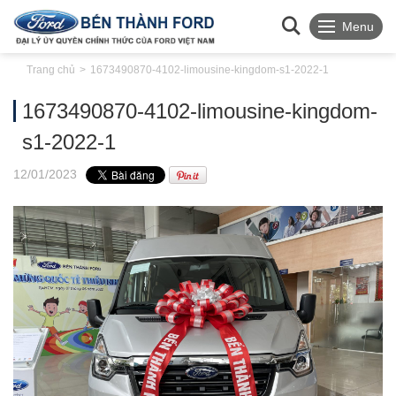
Menu
Trang chủ
1673490870-4102-limousine-kingdom-s1-2022-1
1673490870-4102-limousine-kingdom-
s1-2022-1
12
/01
/2023