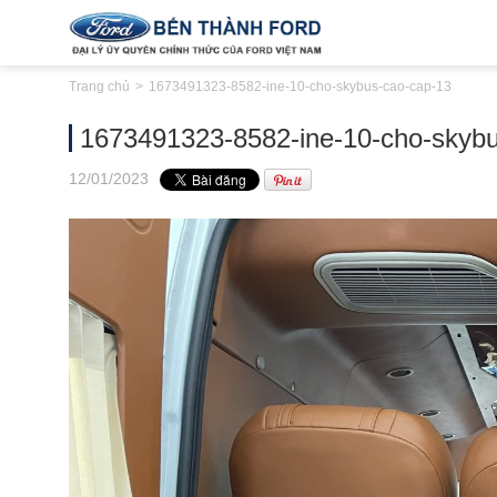
Trang chủ
1673491323-8582-ine-10-cho-skybus-cao-cap-13
1673491323-8582-ine-10-cho-skybu
12
/01
/2023