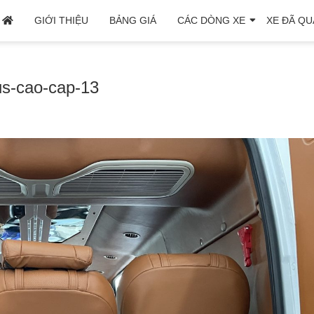
GIỚI THIỆU
BẢNG GIÁ
CÁC DÒNG XE
XE ĐÃ QU
s-cao-cap-13