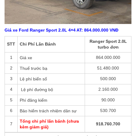
Giá xe Ford Ranger Sport 2.0L 4×4
A
T
: 864.000.000 VNĐ
Ranger Sport 2.0L
STT
Chi Phí Lăn Bánh
turbo đơn
1
864.000.000
Giá xe
2
51.480.000
Thuế trước bạ
3
500.000
Lệ phí biển số
4
2.160.000
Lệ phí đường bộ
5
90.000
Phí đăng kiểm
6
530.700
Bảo hiểm trách nhiệm dân sự
Tổng chi phí lăn bánh (chưa
7
918.760.700
kèm giảm giá)