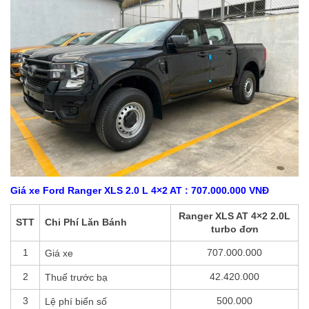
Giá xe Ford Ranger XLS 2.0 L 4×2 AT :
707.000.000 VNĐ
Ranger XLS AT 4×2 2.0L
STT
Chi Phí Lăn Bánh
turbo đơn
1
707.000.000
Giá xe
2
42.420.000
Thuế trước bạ
3
500.000
Lệ phí biển số