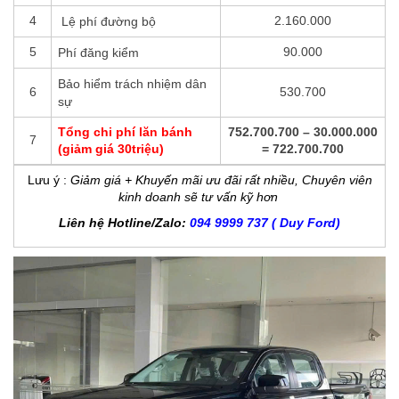
4
2.160.000
Lệ phí đường bộ
5
90.000
Phí đăng kiểm
Bảo hiểm trách nhiệm dân
6
530.700
sự
Tổng chi phí lăn bánh
752.700.700 – 30.000.000
7
(giảm giá 30triệu)
= 722.700.700
Lưu ý
:
Giảm giá + Khuyến mãi ưu đãi rất nhiều, Chuyên viên
kinh doanh sẽ tư vấn kỹ hơn
Liên hệ Hotline/Zalo:
094 9999 737 ( Duy Ford)