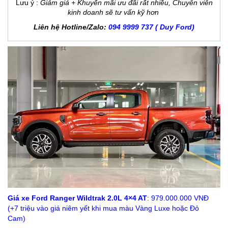
Lưu ý
:
Giảm giá + Khuyến mãi ưu đãi rất nhiều, Chuyên viên
kinh doanh sẽ tư vấn kỹ hơn
Liên hệ Hotline/Zalo:
094 9999 737 ( Duy Ford)
Giá xe Ford Ranger Wildtrak 2.0L 4×4 AT
: 979.000.000 VNĐ
(+7 triệu vào giá niêm yết khi mua màu Vàng Luxe hoặc Đỏ
Cam)