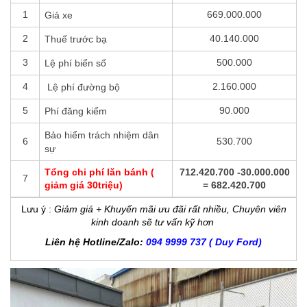
1
669.000.000
Giá xe
2
40.140.000
Thuế trước bạ
3
500.000
Lệ phí biển số
4
2.160.000
Lệ phí đường bộ
5
90.000
Phí đăng kiểm
Bảo hiểm trách nhiệm dân
6
530.700
sự
Tổng chi phí lăn bánh (
712.420.700 -30.000.000
7
giảm giá 30triệu)
= 682.420.700
Lưu ý
:
Giảm giá + Khuyến mãi ưu đãi rất nhiều, Chuyên viên
kinh doanh sẽ tư vấn kỹ hơn
Liên hệ Hotline/Zalo:
094 9999 737 ( Duy Ford)