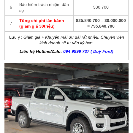
Bảo hiểm trách nhiệm dân
6
530.700
sự
Tổng chi phí lăn bánh
825.840.700 – 30.000.000
7
(giảm giá 30triệu)
= 795.840.700
Lưu ý
:
Giảm giá + Khuyến mãi ưu đãi rất nhiều, Chuyên viên
kinh doanh sẽ tư vấn kỹ hơn
Liên hệ Hotline/Zalo:
094 9999 737 ( Duy Ford)