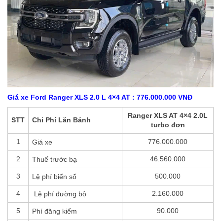
Giá xe Ford Ranger XLS 2.0 L 4×4 AT
: 776.000.000 VNĐ
Ranger XLS AT 4×4 2.0L
STT
Chi Phí Lăn Bánh
turbo đơn
1
776.000.000
Giá xe
2
46.560.000
Thuế trước bạ
3
500.000
Lệ phí biển số
4
2.160.000
Lệ phí đường bộ
5
90.000
Phí đăng kiểm