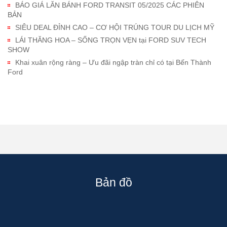
BÁO GIÁ LĂN BÁNH FORD TRANSIT 05/2025 CÁC PHIÊN
BẢN
SIÊU DEAL ĐỈNH CAO – CƠ HỘI TRÚNG TOUR DU LỊCH MỸ
LÁI THĂNG HOA – SỐNG TRỌN VẸN tại FORD SUV TECH
SHOW
Khai xuân rộng ràng – Ưu đãi ngập tràn chỉ có tại Bến Thành
Ford
Bản đồ