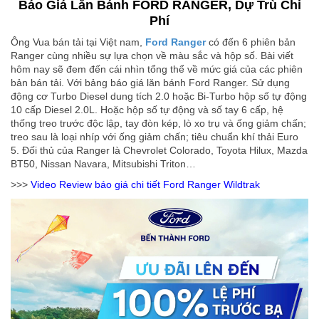
Báo Giá Lăn Bánh FORD RANGER, Dự Trù Chi
Phí
Ông Vua bán tải tại Việt nam,
Ford Ranger
có đến 6 phiên bản
Ranger cùng nhiều sự lựa chọn về màu sắc và hộp số. Bài viết
hôm nay sẽ đem đến cái nhìn tổng thể về mức giá của các phiên
bản bán tải. Với bảng báo giá lăn bánh Ford Ranger. Sử dụng
động cơ Turbo Diesel dung tích 2.0 hoặc Bi-Turbo hộp số tự động
10 cấp Diesel 2.0L. Hoặc hộp số tự động và số tay 6 cấp, hệ
thống treo trước độc lập, tay đòn kép, lò xo trụ và ống giảm chấn;
treo sau là loại nhíp với ống giảm chấn; tiêu chuẩn khí thải Euro
5. Đối thủ của Ranger là Chevrolet Colorado, Toyota Hilux, Mazda
BT50, Nissan Navara, Mitsubishi Triton…
>>>
Video Review báo giá chi tiết Ford Ranger Wildtrak