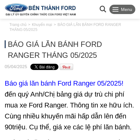
Menu
Trang chủ
Khuyến mại
BÁO GIÁ LĂN BÁNH FORD RANGER
THÁNG 05/2025
BÁO GIÁ LĂN BÁNH FORD
RANGER THÁNG 05/2025
05
/04
/2025
Báo giá lăn bánh Ford Ranger 05/2025
!
đến quý Anh/Chị bảng giá dự trù chi phí
mua xe Ford Ranger. Thông tin xe hữu ích.
Cùng nhiều khuyến mãi hấp dẫn lên đến
90triệu. Cụ thể, giá xe các lệ phí lăn bánh.