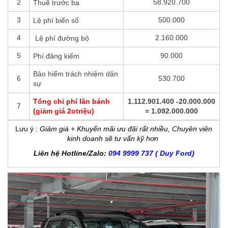
2
58.920.700
Thuế trước bạ
3
500.000
Lệ phí biển số
4
2.160.000
Lệ phí đường bộ
5
90.000
Phí đăng kiểm
Bảo hiểm trách nhiệm dân
6
530.700
sự
Tổng chi phí lăn bánh
1.112.901.400 -20.000.000
7
(giảm giá 2otriệu)
= 1.092.000.000
Lưu ý
:
Giảm giá + Khuyến mãi ưu đãi rất nhiều, Chuyên viên
kinh doanh sẽ tư vấn kỹ hơn
Liên hệ Hotline/Zalo:
094 9999 737 ( Duy Ford)