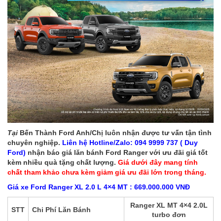
Tại
Bến Thành Ford Anh/Chị luôn nhận được tư vấn tận tình
chuyên nghiệp.
Liên hệ Hotline/Zalo: 094 9999 737 ( Duy
Ford)
nhận báo giá lăn bánh Ford Ranger với ưu đãi giá tốt
kèm nhiều quà tặng chất lượng.
Giá dưới đây mang tính
chất tham khảo chưa kèm giảm giá ưu đãi lớn trong tháng.
Giá xe Ford Ranger XL 2.0 L 4×4 MT :
669.000.000 VNĐ
Ranger XL MT 4×4 2.0L
STT
Chi Phí Lăn Bánh
turbo đơn