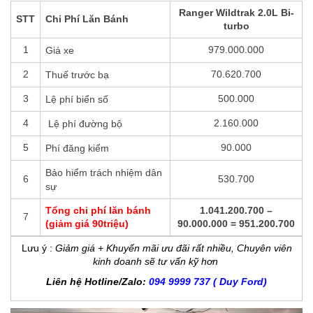
Ranger Wildtrak 2.0L Bi-
STT
Chi Phí Lăn Bánh
turbo
1
979.000.000
Giá xe
2
70.620.700
Thuế trước bạ
3
500.000
Lệ phí biển số
4
2.160.000
Lệ phí đường bộ
5
90.000
Phí đăng kiểm
Bảo hiểm trách nhiệm dân
6
530.700
sự
Tổng chi phí lăn bánh
1.041.200.700 –
7
(giảm giá 90triệu)
90.000.000 = 951.200.700
Lưu ý
:
Giảm giá + Khuyến mãi ưu đãi rất nhiều, Chuyên viên
kinh doanh sẽ tư vấn kỹ hơn
Liên hệ Hotline/Zalo:
094 9999 737 ( Duy Ford)