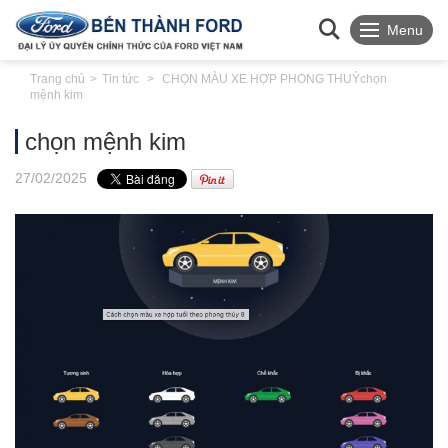
Menu
Trang chủ
Tin tức
CHỌN MÀU XE HỢP PHONG THUỶ
chọn
mệnh kim
chọn mệnh kim
27
/02
/2025