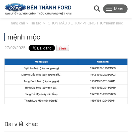
Menu
Trang chủ
Tin tức
CHỌN MÀU XE HỢP PHONG THUỶ
mệnh mộc
mệnh mộc
27
/02
/2025
Bài viết khác