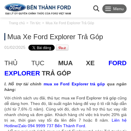
Menu
Trang chủ
Tin tức
Mua Xe Ford Explorer Trả Góp
Mua Xe Ford Explorer Trả Góp
01
/02
/2025
THỦ TỤC
MUA XE
FORD
EXPLORER
TRẢ GÓP
I. Hỗ trợ tài chính
mua xe Ford Explorer trả góp
qua ngân
hàng:
Với chính sách ưu đãi,
thủ tục mua xe Ford Explorer trả góp
cũng
dễ dàng hơn. Theo đó, lãi suất ngân hàng để vay ô tô rất hấp dẫn
(chỉ từ 7,6% /1 năm). Cùng với đó, dịch vụ hỗ trợ thủ tục vay rất
nhanh chóng và đơn giản. Khách hàng chỉ việc trả trước 20% giá
trị xe, thời gian vay tối đa lên đến 7 hoặc 8 năm.
Liên hệ
Hotline/Zalo 094 9999 737
Bến
Thành
Ford
.