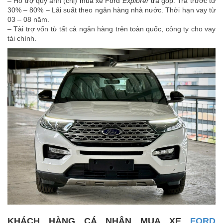
– Hỗ trợ quý anh (chị)
mua xe Ford
Explorer
trả góp:
Trả trước từ
30% – 80% – Lãi suất theo ngân hàng nhà nước. Thời hạn vay từ
03 – 08 năm.
– Tài trợ vốn từ tất cả ngân hàng trên toàn quốc, công ty cho vay
tài chính.
KHÁCH HÀNG CÁ NHÂN MUA XE
FORD