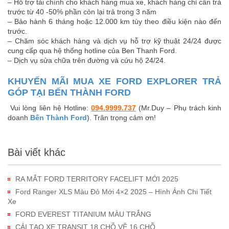
– Hỗ trợ tài chính cho khách hàng mua xe, khách hàng chỉ cần trả
trước từ 40 -50% phần còn lại trả trong 3 năm
– Bảo hành 6 tháng hoặc 12.000 km tùy theo điều kiện nào đến
trước.
– Chăm sóc khách hàng và dịch vụ hỗ trợ kỹ thuật 24/24 được
cung cấp qua hệ thống hotline của Ben Thanh Ford.
– Dịch vụ sửa chữa trên đường và cứu hộ 24/24.
KHUYẾN MÃI MUA XE
FORD EXPLORER TRẢ
GÓP
TẠI BẾN THÀNH FORD
Vui lòng liên hệ Hotline:
094.9999.737
(Mr.Duy – Phụ trách kinh
doanh
Bến Thành Ford
). Trân trọng cảm ơn!
Bài viết khác
RA MẮT FORD TERRITORY FACELIFT MỚI 2025
Ford Ranger XLS Màu Đỏ Mới 4×2 2025 – Hình Ảnh Chi Tiết
Xe
FORD EVEREST TITANIUM MÀU TRẮNG
CẢI TẠO XE TRANSIT 18 CHỖ VỀ 16 CHỖ