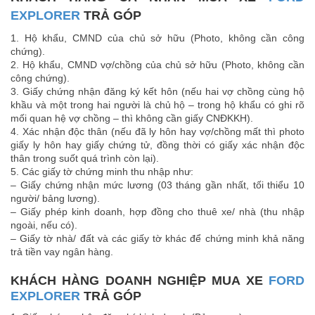
EXPLORER
TRẢ GÓP
1. Hộ khẩu, CMND của chủ sở hữu (Photo, không cần công
chứng).
2. Hộ khẩu, CMND vợ/chồng của chủ sở hữu (Photo, không cần
công chứng).
3. Giấy chứng nhận đăng ký kết hôn (nếu hai vợ chồng cùng hộ
khầu và một trong hai người là chủ hộ – trong hộ khẩu có ghi rõ
mối quan hệ vợ chồng – thì không cần giấy CNĐKKH).
4. Xác nhận độc thân (nếu đã ly hôn hay vợ/chồng mất thì photo
giấy ly hôn hay giấy chứng tử, đồng thời có giấy xác nhận độc
thân trong suốt quá trình còn lại).
5. Các giấy tờ chứng minh thu nhập như:
– Giấy chứng nhận mức lương (03 tháng gần nhất, tối thiểu 10
người/ bảng lương).
– Giấy phép kinh doanh, hợp đồng cho thuê xe/ nhà (thu nhập
ngoài, nếu có).
– Giấy tờ nhà/ đất và các giấy tờ khác để chứng minh khả năng
trả tiền vay ngân hàng.
KHÁCH HÀNG DOANH NGHIỆP MUA XE
FORD
EXPLORER
TRẢ GÓP