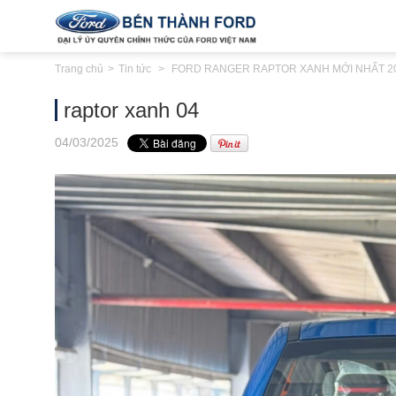
Trang chủ
Tin tức
FORD RANGER RAPTOR XANH MỚI NHẤT 2
raptor xanh 04
04
/03
/2025