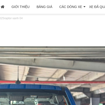
GIỚI THIỆU
BẢNG GIÁ
CÁC DÒNG XE
XE ĐÃ QU
025
raptor xanh 04